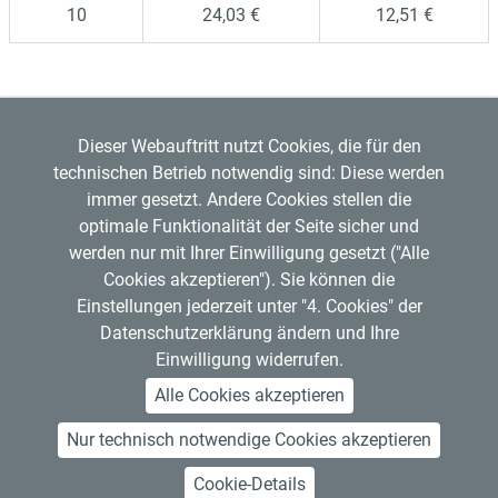
10
24,03 €
12,51 €
Dieser Webauftritt nutzt Cookies, die für den
technischen Betrieb notwendig sind: Diese werden
immer gesetzt. Andere Cookies stellen die
optimale Funktionalität der Seite sicher und
werden nur mit Ihrer Einwilligung gesetzt ("Alle
Regensburger Verkehrsverbund GmbH
Cookies akzeptieren"). Sie können die
Mitglied im
VDV
Copyright © 2026 RVV
Einstellungen jederzeit unter "4. Cookies" der
RVV-Kundenzentrum
Datenschutzerklärung ändern und Ihre
Hemauerstr. 1, 93047 Regensburg
Einwilligung widerrufen.
Telefon: 0941 20495555
Alle Cookies akzeptieren
Nur technisch notwendige Cookies akzeptieren
About Us
Contact Us
Legal Notice
Privacy Policy
GDPR Art. 13 Information Requirements
Accessibility
Open Data
Cookie-Details
Cancel subscription
Job Offers