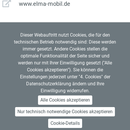
www.elma-mobil.de
Dieser Webauftritt nutzt Cookies, die für den
technischen Betrieb notwendig sind: Diese werden
immer gesetzt. Andere Cookies stellen die
optimale Funktionalität der Seite sicher und
werden nur mit Ihrer Einwilligung gesetzt ("Alle
Regensburger Verkehrsverbund GmbH
Cookies akzeptieren"). Sie können die
Mitglied im
VDV
Copyright © 2026 RVV
Einstellungen jederzeit unter "4. Cookies" der
RVV-Kundenzentrum
Datenschutzerklärung ändern und Ihre
Hemauerstr. 1, 93047 Regensburg
Einwilligung widerrufen.
Telefon: 0941 20495555
Alle Cookies akzeptieren
Nur technisch notwendige Cookies akzeptieren
Über den RVV
Kontakt
Impressum
Datenschutz
Art. 13 Informationspflichten
Barrierefreiheit
Open Data
Abo kündigen
Cookie-Details
Jobs